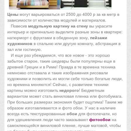
Цены
могут варьироваться от 2500 до 4000 р за кв метр в
зависимости от количества модулей и материалов.
Повесив
модульную картину на стену
вы украсите
интерьер и оригинально выделите разные зоны в квартире:
натюрморт с фруктами в обеденную зону,
пейзажи
художников
в спальню или другую комнату,
абстракция
в
зал или гостиную.
И еще раз убеждаемся, что все новое - это хорошо
забытое старое, такие шедевры были популярны еще в
древней Греции и в Риме! Правда в те времена техника
немножко отставала и такие изображения рисовали
художники и позволить их могли себе только богатые люди,
но времена меняются! Сейчас, с развитием техники
картины можно изготовить
недорого
! Бюджетным
вариантом может стать виниловая пленка или фотобумага.
При больших размерах экономия будет ощутима! Таким же
образом изготавливаются и фото обои. У нас в наличие
всегда есть текстурированные
обои
для фотопечати, но
для удешевления люди часто заказывают
фотообои
на
самоклеющейся виниловой пленке, лучше матовой, чтобы