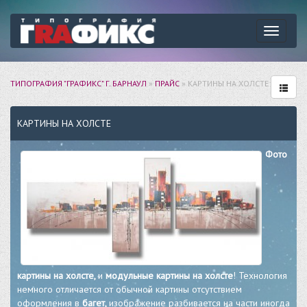
Навига
ТИПОГРАФИЯ "ГРАФИКС" Г. БАРНАУЛ
»
ПРАЙС
» КАРТИНЫ НА ХОЛСТЕ
КАРТИНЫ НА ХОЛСТЕ
Фото
картины на холсте,
и
модульные картины на холсте
! Технология
немного отличается от обычной картины отсутствием
оформления в
багет,
изображение разбивается на части иногда