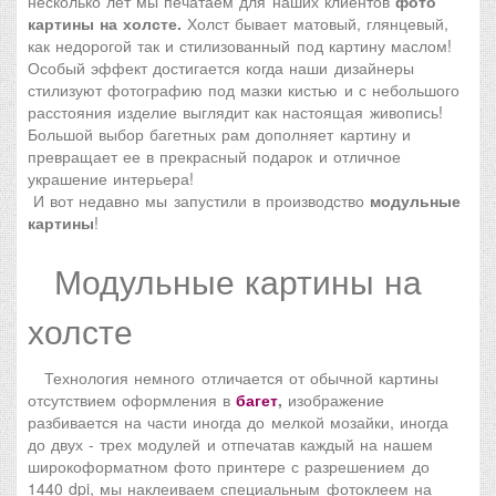
несколько лет мы печатаем для наших клиентов
фото
картины на холсте.
Холст бывает матовый, глянцевый,
как недорогой так и стилизованный под картину маслом!
Особый эффект достигается когда наши дизайнеры
стилизуют фотографию под мазки кистью и с небольшого
расстояния изделие выглядит как настоящая живопись!
Большой выбор багетных рам дополняет картину и
превращает ее в прекрасный подарок и отличное
украшение интерьера!
И
вот недавно мы запустили в производство
модульные
картины
!
М
одульные картины на
холсте
Технология немного отличается от обычной картины
отсутствием оформления в
багет
,
изображение
разбивается на части иногда до мелкой мозайки, иногда
до двух - трех модулей и отпечатав каждый на нашем
широкоформатном фото принтере с разрешением до
1440 dpi, мы наклеиваем специальным фотоклеем на