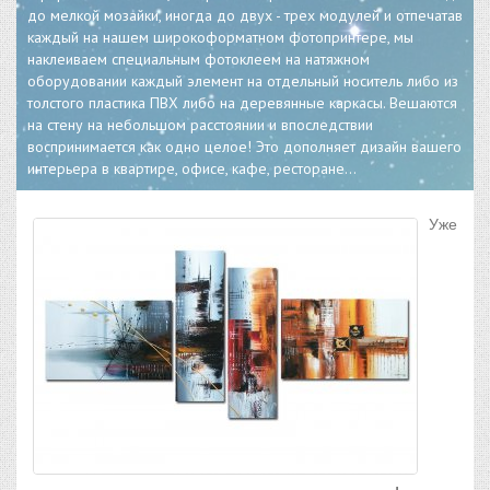
до мелкой мозайки, иногда до двух - трех модулей и отпечатав
каждый на нашем широкоформатном фотопринтере, мы
наклеиваем специальным фотоклеем на натяжном
оборудовании каждый элемент на отдельный носитель либо из
толстого пластика ПВХ либо на деревянные каркасы. Вешаются
на стену на небольшом расстоянии и впоследствии
воспринимается как одно целое! Это дополняет дизайн вашего
интерьера в квартире, офисе, кафе, ресторане...
Уже