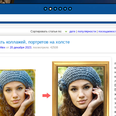
1
2
3
4
5
6
Сортировать статьи по:
дате
|
популярности
|
посещаемос
ть коллажей, портретов на холсте
Alex
от
20 декабря 2023
, посмотрело: 42508