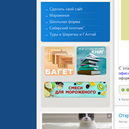
→ Сделать свой сайт
→ Мороженое
→ Школьная форма
→ Сибирский плотник"
→ Туры в Шерегеш и Г.Алтай
С это
офис
офор
Кате
Отк
Автор: