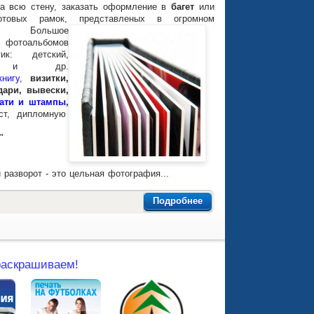
на всю стену, заказать оформление в
багет
или
отовых рамок, представленых в огромном
нте!
Большое
фотоальбомов
ик: детский,
й, и др.
книгу
,
визитки,
дари, вывески,
ати и штампы
,
кст, дипломную
"
разворот - это цельная фотография...
Подробнее
 раскрашиваем!