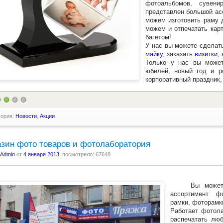
фотоальбомов, сувен
представлен большой а
можем изготовить раму 
можем и отпечатать кар
багетом!
У нас вы можете сделат
майку
, заказать
визитки
,
Только у нас вы может
юбилей, новый год и р
корпоративный праздник,
гория:
Новости
,
Акции
зин фото товаров и фотолаборатория
Admin
от
4 января 2013
, посмотрело: 67648
Вы можете ку
ассортимент ф
рамки, фоторамк
Работает фотола
распечатать л