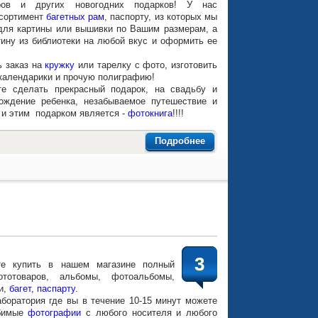
иров и других новогодних подарков! У нас
ссортимент
багетных рам
, паспорту, из которых мы
для картины или вышивки по Вашим размерам, а
тину из библиотеки на любой вкус и оформить ее
ь заказ на
кружку
или тарелку с фото, изготовить
 календарики и прочую полиграфию!
е сделать прекрасный подарок, на свадьбу и
ождение ребенка, незабываемое путешествие и
 и этим подарком является -
фотокнига
!!!!
Подробнее
3
пить в нашем магазине полный
ототоваров, альбомы, фотоальбомы,
и,
багет, паспарту
.
боратория где вы в течение 10-15 минут можете
юбимые
фотографии
с любого носителя и любого