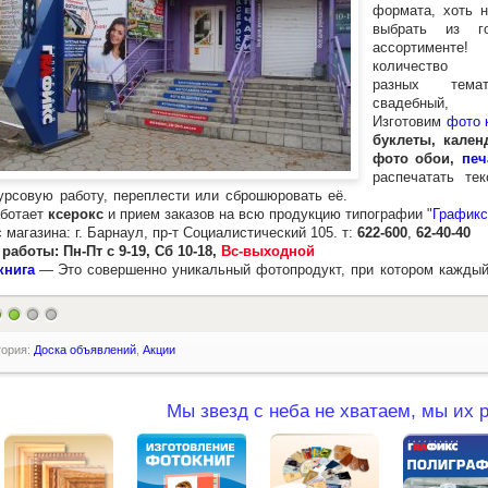
формата, хоть 
выбрать из г
ассортиме
количество 
разных темат
свадебны
Изготовим
фото 
буклеты, кален
фото обои,
печ
распечатать те
урсовую работу, переплести или сброшюровать её.
отает
ксерокс
и прием заказов на всю продукцию типографии "
Графикс
 магазина: г. Барнаул, пр-т Социалистический 105. т:
622-600
,
62-40-40
работы: Пн-Пт с 9-19, Сб 10-18,
Вс-выходной
книга
—
Это совершенно уникальный фотопродукт, при котором каждый 
гория:
Доска объявлений
,
Акции
Мы звезд с неба не хватаем, мы их