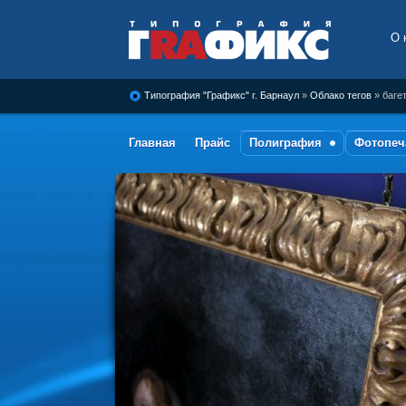
О 
Типография Графикс, г.
Барнаул
Типография "Графикс" г. Барнаул
»
Облако тегов
» баге
Главная
Прайс
Полиграфия
Фотопеч