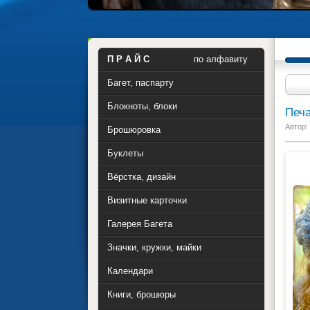
П Р А Й С
по алфавиту
Багет, паспарту
Блокноты, блоки
Печа
Автор:
Брошюровка
Буклеты
Вёрстка, дизайн
Визитные карточки
Галерея Багета
Значки, кружки, майки
Календари
Книги, брошюры