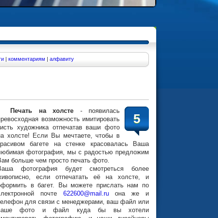
ти
|
комментариям
|
алфавиту
Печать на холсте
- появилась
5
превосходная возможность имитировать
кисть художника отпечатав ваши фото
на холсте! Если Вы мечтаете, чтобы в
красивом багете на стенке красовалась Ваша
любимая фотография, мы с радостью предложим
Вам больше чем просто печать фото.
Ваша фотография будет смотреться более
живописно, если отпечатать её на холсте, и
оформить в багет. Вы можете прислать нам по
электронной почте
622600@mail.ru
она же и
телефон для связи с менеджерами, ваш файл или
ваше фото и файл куда бы вы хотели