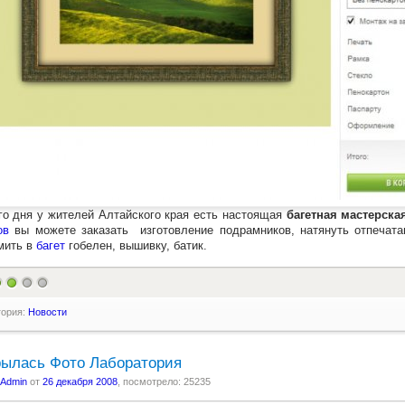
го дня у жителей Алтайского края есть настоящая
багетная мастерска
ов
вы можете заказать изготовление подрамников, натянуть отпечат
мить в
багет
гобелен, вышивку, батик.
гория:
Новости
рылась Фото Лаборатория
Admin
от
26 декабря 2008
, посмотрело: 25235