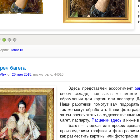
гория:
Новости
рея багета
Alex
от
26 мая 2015
, посмотрело: 44016
Здесь представлен ассортимент
ба
своем складе, под заказ мы можем п
обрамления для картин или паспарту. Д
Наши работники помогут вам подобрать
так же могут обработать Ваши фотограф
затем распечатать на художественных м
багет, паспарту.
Расценки здесь
и ниже в
Багет
– гладкая или профилированн
произведениям графики и фотографиям
как разместить картины или фотографии 