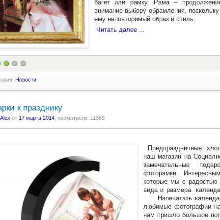
багет или рамку. Рама – продолжени
внимание выбору обрамления, поскольку
ему неповторимый образ и стиль.
Читать далее ...
гория:
Новости
рки к празднику
Alex
от
17 марта 2014
, посмотрело: 11369
Предпраздничные хлоп
наш магазин на Социали
замечательные подар
фоторамки. Интересны
которые мы с радостью 
вида и размера календ
Напечатать календа
любимые фотографии на
нам пришло большое поп