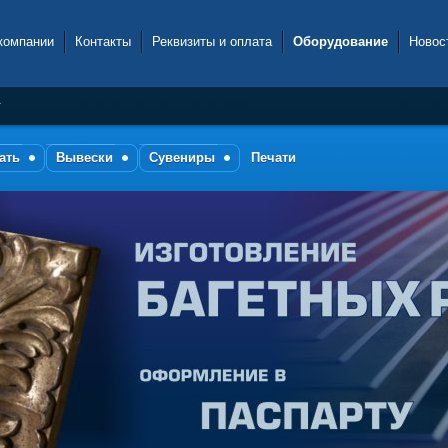
компании
Контакты
Реквизиты и оплата
Оборудование
Новос
т
ать
Вывески
Сувениры
Печати