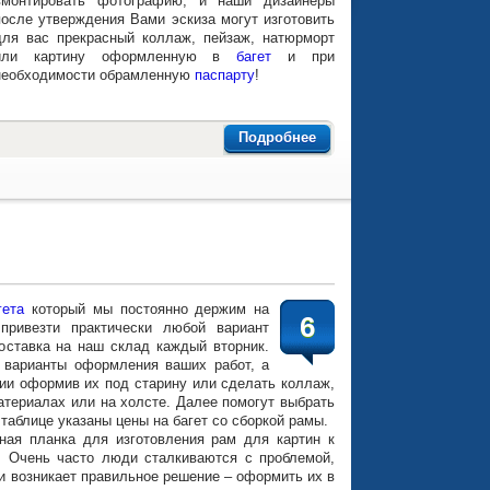
вмонтировать фотографию, и наши дизайнеры
после утверждения Вами эскиза могут изготовить
для вас прекрасный коллаж, пейзаж, натюрморт
или картину оформленную в
багет
и при
необходимости обрамленную
паспарту
!
Подробнее
гета
который мы постоянно держим на
6
ривезти практически любой вариант
оставка на наш склад каждый вторник.
 варианты оформления ваших работ, а
ии оформив их под старину или сделать коллаж,
атериалах или на холсте. Далее помогут выбрать
 таблице указаны цены на багет со сборкой рамы.
ая планка для изготовления рам для картин к
. Очень часто люди сталкиваются с проблемой,
и возникает правильное решение – оформить их в