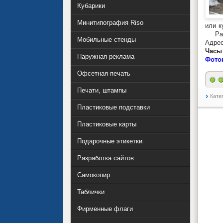
Кубарики
Минитипография Riso
или к
Раб
Мобильные стенды
Адрес
Часы 
Наружная реклама
Фото
Офсетная печать
Печати, штампы
Кате
Пластиковые подставки
Пластиковые карты
Подарочные этикетки
Разработка сайтов
Самокопир
Таблички
Фирменные флаги