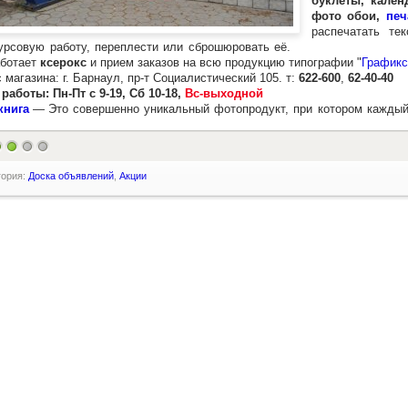
буклеты, кален
фото обои,
печ
распечатать те
урсовую работу, переплести или сброшюровать её.
отает
ксерокс
и прием заказов на всю продукцию типографии "
Графикс
 магазина: г. Барнаул, пр-т Социалистический 105. т:
622-600
,
62-40-40
работы: Пн-Пт с 9-19, Сб 10-18,
Вс-выходной
книга
—
Это совершенно уникальный фотопродукт, при котором каждый 
гория:
Доска объявлений
,
Акции