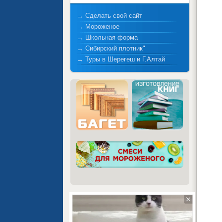
→ Сделать свой сайт
→ Мороженое
→ Школьная форма
→ Сибирский плотник"
→ Туры в Шерегеш и Г.Алтай