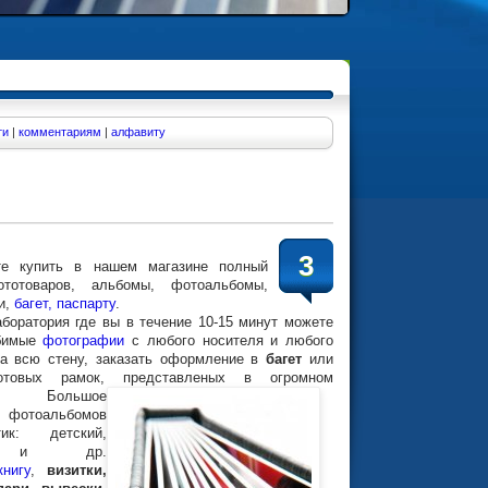
ти
|
комментариям
|
алфавиту
3
пить в нашем магазине полный
ототоваров, альбомы, фотоальбомы,
и,
багет, паспарту
.
боратория где вы в течение 10-15 минут можете
юбимые
фотографии
с любого носителя и любого
на всю стену, заказать оформление в
багет
или
отовых рамок, представленых в огромном
нте!
Большое
фотоальбомов
ик: детский,
й, и др.
книгу
,
визитки,