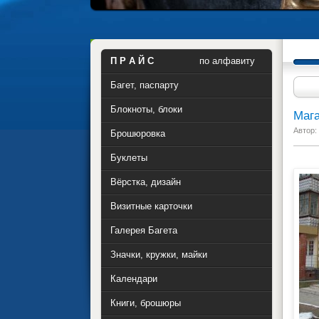
П Р А Й С
по алфавиту
Багет, паспарту
Блокноты, блоки
Мага
Автор:
Брошюровка
Буклеты
Вёрстка, дизайн
Визитные карточки
Галерея Багета
Значки, кружки, майки
Календари
Книги, брошюры