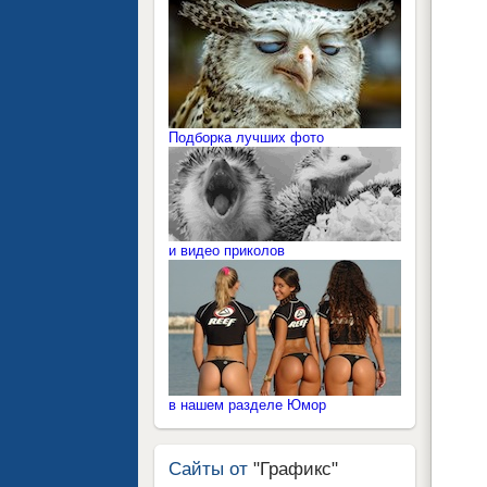
Подборка лучших фото
и видео приколов
в нашем разделе Юмор
Сайты от
"Графикс"