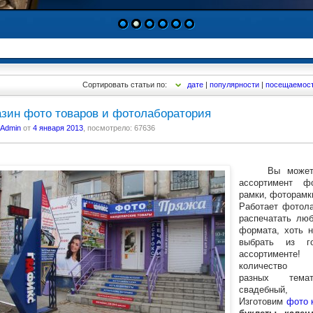
1
2
3
4
5
6
Сортировать статьи по:
дате
|
популярности
|
посещаемос
зин фото товаров и фотолаборатория
Admin
от
4 января 2013
, посмотрело: 67636
Вы можете ку
ассортимент ф
рамки, фоторамк
Работает фотола
распечатать л
формата, хоть 
выбрать из г
ассортиме
количество 
разных темат
свадебны
Изготовим
фото 