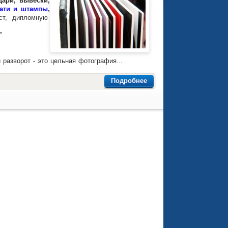
дари, вывески,
ати и штампы
,
кст, дипломную
"
разворот - это цельная фотография...
Подробнее