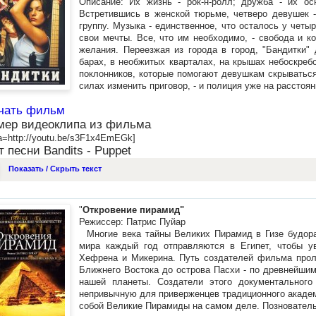
Описание: Их жизнь - рок-н-ролл; дружба - их ос
Встретившись в женской тюрьме, четверо девушек 
группу. Музыка - единственное, что осталось у четыр
свои мечты. Все, что им необходимо, - свобода и к
желания. Переезжая из города в город, "Бандитки"
барах, в необжитых кварталах, на крышах небоскреб
поклонников, которые помогают девушкам скрываться
силах изменить приговор, - и полиция уже на расстоя
чать фильм
мер видеоклипа из фильма
a=http://youtu.be/s3F1x4EmEGk]
т песни Bandits - Puppet
Показать / Скрыть текст
"
Откровение пирамид"
Режиссер: Патрис Пуйар
Многие века тайны Великих Пирамид в Гизе будора
мира каждый год отправляются в Египет, чтобы у
Хефрена и Микерина. Путь создателей фильма проле
Ближнего Востока до острова Пасхи - по древнейши
нашей планеты. Создатели этого документального
непривычную для приверженцев традиционного академи
собой Великие Пирамиды на самом деле. Познователь