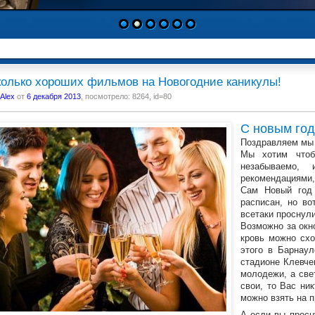
1
2
3
4
5
6
олько хороших фильмов на Новогодние каникулы!
Alex
от
6 декабря 2013
, посмотрело: 8264, id=80
С новым го
Поздравляем мы 
Мы хотим чтоб
незабываемо,
рекомендациями, 
Сам Новый год 
расписан, но во
всетаки проснул
Возможно за окн
кровь можно схо
этого в Барнаул
стадионе Клевче
молодежи, а све
свои, то Вас ник
можно взять на п