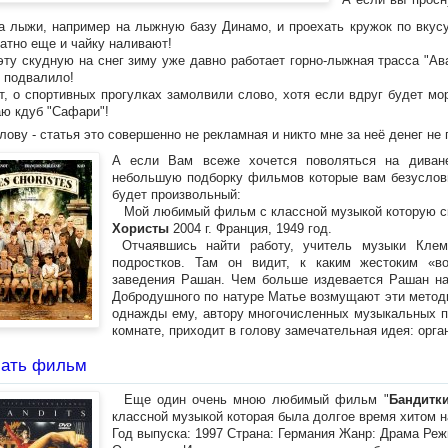
А если вы прос
а лыжи, например на лыжную базу Динамо, и проехать кружок по вкус
атно еще и чайку наливают!
 скудную на снег зиму уже давно работает горно-лыжная трасса "Ава
 подвалило!
т, о спортивных прогулках замолвили слово, хотя если вдруг будет мо
ю кдуб "Сафари"!
ву - статья это совершенно не рекламная и никто мне за неё денег не
А если Вам всеже хочется поволяться на диване
небольшую подборку фильмов которые вам безуслов
будет произвольный:
Мой любимый фильм с классной музыкой которую ск
Хористы
2004 г. Франция, 1949 год.
Отчаявшись найти работу, учитель музыки Клем
подростков. Там он видит, к каким жестоким «во
заведения Рашан. Чем больше издевается Рашан над
Добродушного по натуре Матье возмущают эти методы,
однажды ему, автору многочисленных музыкальных пр
комнате, приходит в голову замечательная идея: орга
чать фильм
Еще один очень мною любимый фильм "
Бандитк
классной музыкой которая была долгое время хитом н
Год выпуска: 1997 Страна: Германия Жанр: Драма Реж