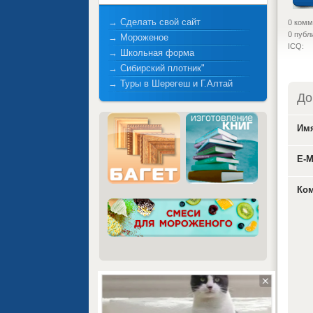
→ Сделать свой сайт
0 комм
0 публ
→ Мороженое
ICQ:
→ Школьная форма
→ Сибирский плотник"
→ Туры в Шерегеш и Г.Алтай
До
Им
E-M
Ком