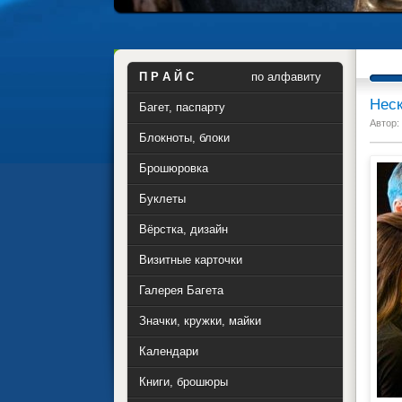
П Р А Й С
по алфавиту
Неск
Багет, паспарту
Автор:
Блокноты, блоки
Брошюровка
Буклеты
Вёрстка, дизайн
Визитные карточки
Галерея Багета
Значки, кружки, майки
Календари
Книги, брошюры