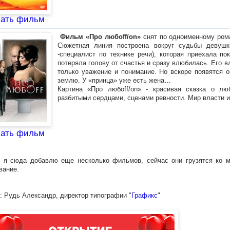
чать фильм
Фильм «Про любоff/on»
снят по одноименному рома
Сюжетная линия построена вокруг судьбы девушки
-специалист по технике речи), которая приехала по
потеряла голову от счастья и сразу влюбилась. Его 
только уважение и понимание. Но вскоре появятся о
землю. У «принца» уже есть жена…
Картина «Про любоff/on» - красивая сказка о лю
разбитыми сердцами, сценами ревности. Мир власти и
чать фильм
 я сюда добавлю еще несколько фильмов, сейчас они грузятся ко м
вание.
: Рудь Александр, директор типографии "
Графикс
"