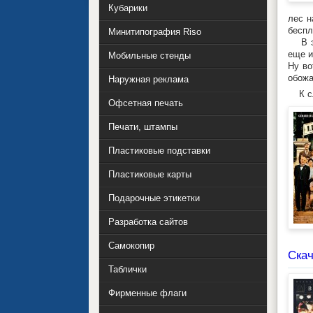
Кубарики
лес н
беспл
Минитипография Riso
В эту
еще и
Мобильные стенды
Ну во
обожа
Наружная реклама
К сло
Офсетная печать
Печати, штампы
Пластиковые подставки
Пластиковые карты
Подарочные этикетки
Разработка сайтов
Самокопир
Ска
Таблички
Фирменные флаги