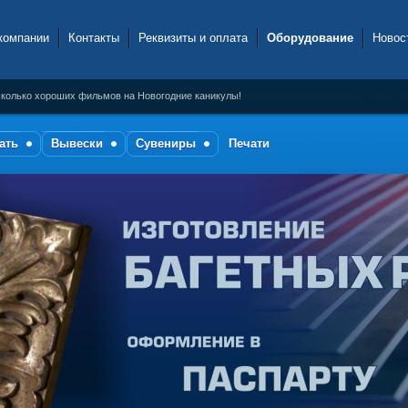
компании
Контакты
Реквизиты и оплата
Оборудование
Новос
колько хороших фильмов на Новогодние каникулы!
ать
Вывески
Сувениры
Печати