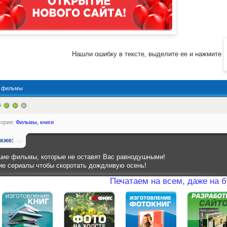
Нашли ошибку в тексте, выделите ее и нажмите
:
фильмы
гория:
Фильмы, книги
акже:
ие фильмы, которые не оставят Вас равнодушными!
е сериалы чтобы скоротать дождливую осень!
Печатаем на всем, даже на 