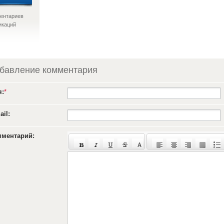
ентариев
икаций
бавление комментария
я:
*
ail:
ментарий: