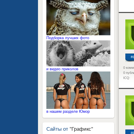
<
Подборка лучших фото
0 комм
и видео приколов
0 публ
ICQ:
<
в нашем разделе Юмор
Сайты от
"Графикс"