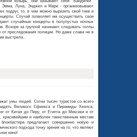
новной козырь, они называют себя "Бандитки".
- Эмма, Луна, Энджел и Мари - организовывают
ех подруг, то, в чем можно выразить свой гнев и
онцерты. Случай позволяет им осуществить свои
 дают случайные концерты в полупустых ночных
ов. Вскоре за группой начинают следовать толпы
 от преследования полиции. Но даже слава не в
нии выстрела...
жат умы людей. Сотни тысяч туристов со всего
видеть Великого Сфинкса и Пирамиды Хеопса,
г от Китая до Перу, от Египта до Мексики и от
м, красивейшим и наиболее таинственным местам
 блокбастера предлагают совершенно новую и
ческого подхода точку зрения на то, что являют
ное кино!