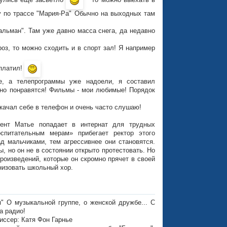
нулись еще засветло
то можно выехать в
у по трассе "Мария-Ра" Обычно на выходных там
льман". Там уже давно масса снега, да недавно
роз, то можно сходить и в спорт зал! Я например
 платил!
, а телепрограммы уже надоели, я составил
но понравятся! Фильмы - мои любимые! Порядок
ачал себе в телефон и очень часто слушаю!
ент Матье попадает в интернат для трудных
спитательным мерам» прибегает ректор этого
 мальчиками, тем агрессивнее они становятся.
 но он не в состоянии открыто протестовать. Но
оизведений, которые он скромно прячет в своей
низовать школьный хор.
и
" О музыкальной группе, о женской дружбе... С
а радио!
иссер: Катя Фон Гарнье