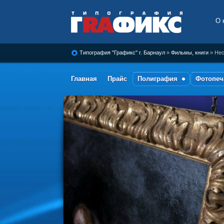
О 
Типография Графикс, г.
Барнаул
Типография "Графикс" г. Барнаул
»
Фильмы, книги
» Нес
Главная
Прайс
Полиграфия
Фотопеч