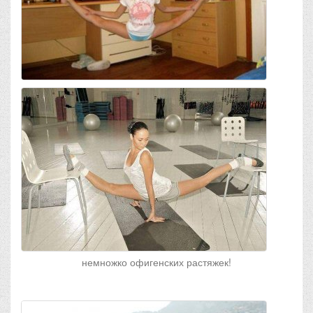
немножко офигенских растяжек!