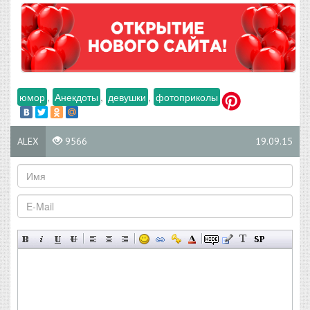
юмор
,
Анекдоты
,
девушки
,
фотоприколы
ALEX
9566
19.09.15