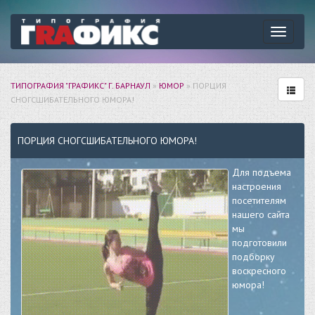
Навига
ТИПОГРАФИЯ "ГРАФИКС" Г. БАРНАУЛ
»
ЮМОР
» ПОРЦИЯ
СНОГСШИБАТЕЛЬНОГО ЮМОРА!
ПОРЦИЯ СНОГСШИБАТЕЛЬНОГО ЮМОРА!
Для подъема
настроения
посетителям
нашего сайта
мы
подготовили
подборку
воскресного
юмора!