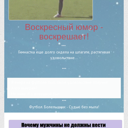
Воскресный юмор -
воскрешает!
***
Гимнастка еще долго сидела на шпагате, растягивая
удовольствие...
***
- Я вчера на футболе был, такое удовольствие получил!
- А кто выиграл?
- Не знаю. Я с девушкой был.
***
Футбол. Болельщики: - Судью без мыла!