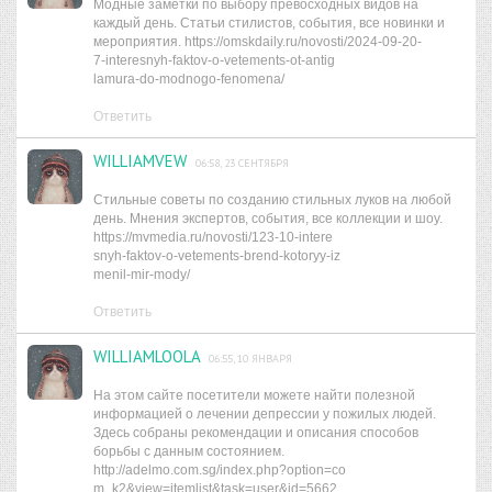
Модные заметки по выбору превосходных видов на
каждый день. Статьи стилистов, события, все новинки и
мероприятия. https://omskdaily.ru/novosti/2024-09-20-
7-interesnyh-faktov-o-vetements-ot-antig
lamura-do-modnogo-fenomena/
Ответить
WILLIAMVEW
06:58, 23 СЕНТЯБРЯ
Стильные советы по созданию стильных луков на любой
день. Мнения экспертов, события, все коллекции и шоу.
https://mvmedia.ru/novosti/123-10-intere
snyh-faktov-o-vetements-brend-kotoryy-iz
menil-mir-mody/
Ответить
WILLIAMLOOLA
06:55, 10 ЯНВАРЯ
На этом сайте посетители можете найти полезной
информацией о лечении депрессии у пожилых людей.
Здесь собраны рекомендации и описания способов
борьбы с данным состоянием.
http://adelmo.com.sg/index.php?option=co
m_k2&view=itemlist&task=user&id=5662