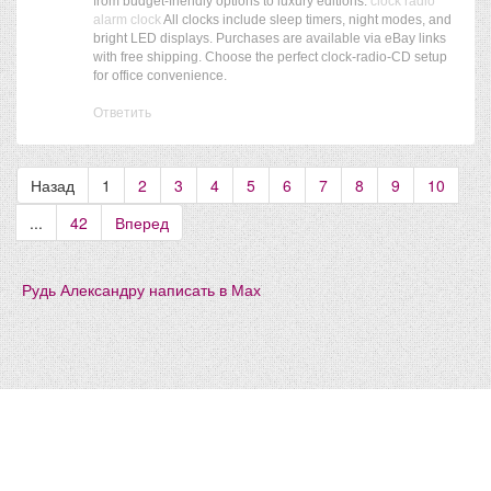
from budget-friendly options to luxury editions.
clock radio
alarm clock
All clocks include sleep timers, night modes, and
bright LED displays. Purchases are available via eBay links
with free shipping. Choose the perfect clock-radio-CD setup
for office convenience.
Ответить
Назад
1
2
3
4
5
6
7
8
9
10
...
42
Вперед
Рудь Александру написать в Мах