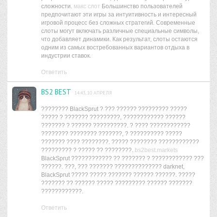
сложности.
макс слот
Большинство пользователей
предпочитают эти игры за интуитивность и интересный
игровой процесс без сложных стратегий. Современные
слоты могут включать различные специальные символы,
что добавляет динамики. Как результат, слоты остаются
одним из самых востребованных вариантов отдыха в
индустрии ставок.
Ответить
BS2 BEST
14:43, 10 АПРЕЛЯ
???????? BlackSprut ? ??? ?????? ????????? ?????
????? ? ??????? ?????????, ???????????? ??????
??????? ? ?????? ??????????. ? ???? ????????????
???????? ???????? ???????, ? ?????????? ?????
??????? ???? ????????. ????? ???????? ????????????
????????? ? ????? ?? ????????.
bs2best.markets
BlackSprut ???????????? ?? ??????? ? ???????????? ???
??????. ???, ??? ??????? ?????????????? darknet,
BlackSprut ????? ????? ??????? ?????? ??????. ?????
??????? ?? ?????? ????? ????????? ?????? ???????
????????????.
Ответить