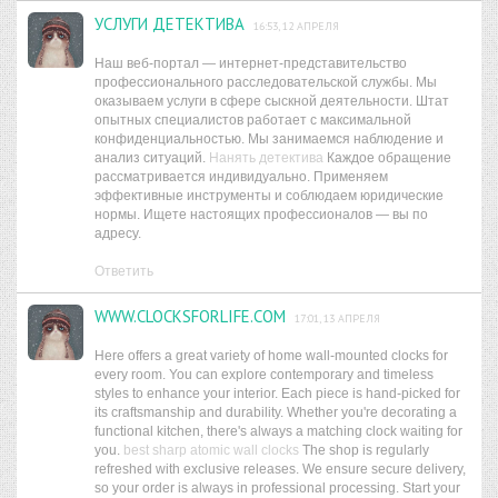
УСЛУГИ ДЕТЕКТИВА
16:53, 12 АПРЕЛЯ
Наш веб-портал — интернет-представительство
профессионального расследовательской службы. Мы
оказываем услуги в сфере сыскной деятельности. Штат
опытных специалистов работает с максимальной
конфиденциальностью. Мы занимаемся наблюдение и
анализ ситуаций.
Нанять детектива
Каждое обращение
рассматривается индивидуально. Применяем
эффективные инструменты и соблюдаем юридические
нормы. Ищете настоящих профессионалов — вы по
адресу.
Ответить
WWW.CLOCKSFORLIFE.COM
17:01, 13 АПРЕЛЯ
Here offers a great variety of home wall-mounted clocks for
every room. You can explore contemporary and timeless
styles to enhance your interior. Each piece is hand-picked for
its craftsmanship and durability. Whether you're decorating a
functional kitchen, there's always a matching clock waiting for
you.
best sharp atomic wall clocks
The shop is regularly
refreshed with exclusive releases. We ensure secure delivery,
so your order is always in professional processing. Start your