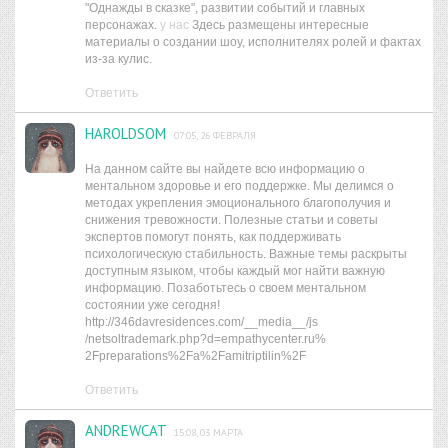
"Однажды в сказке", развитии событий и главных
персонажах.
у нас
Здесь размещены интересные
материалы о создании шоу, исполнителях ролей и фактах
из-за кулис.
Ответить
HAROLDSOM
07:05, 26 ФЕВРАЛЯ
На данном сайте вы найдете всю информацию о
ментальном здоровье и его поддержке. Мы делимся о
методах укрепления эмоционального благополучия и
снижения тревожности. Полезные статьи и советы
экспертов помогут понять, как поддерживать
психологическую стабильность. Важные темы раскрыты
доступным языком, чтобы каждый мог найти важную
информацию. Позаботьтесь о своем ментальном
состоянии уже сегодня!
http://346davresidences.com/__media__/js
/netsoltrademark.php?d=empathycenter.ru%
2Fpreparations%2Fa%2Famitriptilin%2F
Ответить
ANDREWCAT
15:08, 03 МАРТА