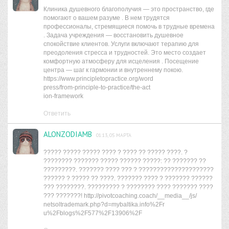
Клиника душевного благополучия — это пространство, где
помогают о вашем разуме . В нем трудятся
профессионалы, стремящиеся помочь в трудные времена
. Задача учреждения — восстановить душевное
спокойствие клиентов. Услуги включают терапию для
преодоления стресса и трудностей. Это место создает
комфортную атмосферу для исцеления . Посещение
центра — шаг к гармонии и внутреннему покою.
https://www.principletopractice.org/word
press/from-principle-to-practice/the-act
ion-framework
Ответить
ALONZODIAMB
01:13, 05 МАРТА
????? ????? ????? ???? ? ???? ?? ????? ????. ?
???????? ??????? ????? ?????? ?????: ?? ??????? ??
?????????. ??????? ???? ??? ? ?????????????????????
?????? ? ????? ?? ????. ??????? ???? ? ??????? ??????
??? ????????. ????????? ? ???????? ???? ??????? ????
??? ???????! http://pivotcoaching.coach/__media__/js/
netsoltrademark.php?d=mybaltika.info%2Fr
u%2Fblogs%2F577%2F13906%2F