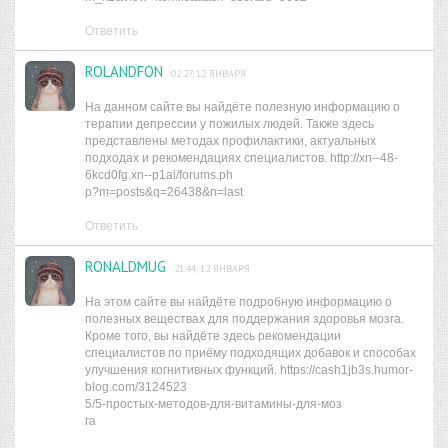
Ответить
ROLANDFON
02:27, 12 ЯНВАРЯ
На данном сайте вы найдёте полезную информацию о
терапии депрессии у пожилых людей. Также здесь
представлены методах профилактики, актуальных
подходах и рекомендациях специалистов. http://xn--48-
6kcd0fg.xn--p1ai/forums.ph
p?m=posts&q=26438&n=last
Ответить
RONALDMUG
21:44, 12 ЯНВАРЯ
На этом сайте вы найдёте подробную информацию о
полезных веществах для поддержания здоровья мозга.
Кроме того, вы найдёте здесь рекомендации
специалистов по приёму подходящих добавок и способах
улучшения когнитивных функций. https://cash1jb3s.humor-
blog.com/3124523
5/5-простых-методов-для-витамины-для-моз
га