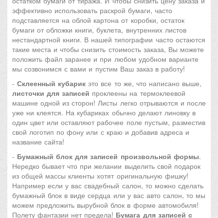
остатком бумаги от тиража. И чтобы снизить цену заказа и
эффективно использовать раскрой бумаги, часто
подставляется на облой картона от коробки, остаток
бумаги от обложки книги, буклета, внутренних листов
нестандартной книги. В нашей типографии часто остаются
такие места и чтобы снизить стоимость заказа, Вы можете
положить файл заранее и при любом удобном варианте
мы созвонимся с вами и пустим Ваш заказ в работу!
-
Склеенный кубарик
это все то же, что написано выше,
листочки для записей
проклеены на термоклеевой
машине одной из сторон! Листы легко отрываются и после
уже ни клеятся. На кубариках обычно делают линовку в
один цвет или оставляют рабочее поле пустым, разместив
свой логотип по фону или с краю и добавив адреса и
название сайта!
-
Бумажный блок для записей произвольной формы
.
Нередко бывает что при желании выделить свой подарок
из общей массы клиенты хотят оригинальную фишку!
Например если у вас свадебный салон, то можно сделать
бумажный блок в виде сердца или у вас авто салон, то мы
можем предложить вырубной блок в форме автомобиля!
Полету фантазии нет предела!
Бумага для записей с