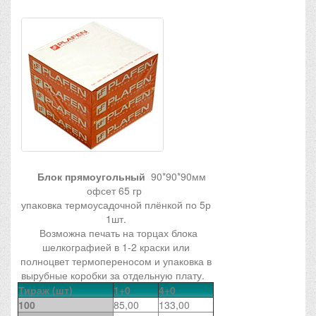
Блок прямоугольный
90*90*90мм
офсет 65 гр
упаковка термоусадочной плёнкой по 5р
1шт.
Возможна печать на торцах блока
шелкографией в 1-2 краски или
полноцвет термопереносом и упаковка в
вырубные коробки за отдельную плату.
Тираж (шт)
1+0
4+0
100
85,00
133,00