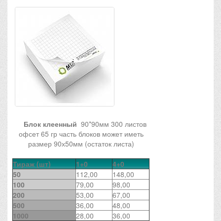
Блок клеенный
90*90мм 300 листов
офсет 65 гр часть блоков может иметь
размер 90х50мм (остаток листа)
Тираж (шт)
1+0
4+0
50
112,00
148,00
100
79,00
98,00
200
53,00
67,00
500
36,00
48,00
1000
28,00
36,00