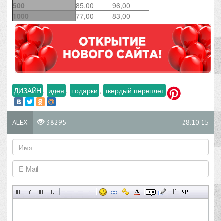
500
85,00
96,00
1000
77,00
83,00
ДИЗАЙН
,
идея
,
подарки
,
твердый переплет
ALEX
38295
28.10.15