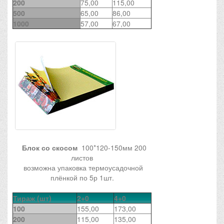
200
75,00
115,00
500
65,00
86,00
1000
57,00
67,00
Блок со скосом
100*120-150мм 200
листов
возможна упаковка термоусадочной
плёнкой по 5р 1шт.
Тираж (шт)
2+0
4+0
100
155,00
173,00
200
115,00
135,00