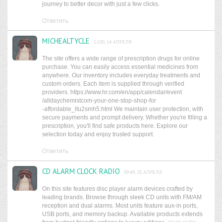
journey to better decor with just a few clicks.
Ответить
MICHEALTYCLE
12:00, 14 АПРЕЛЯ
The site offers a wide range of prescription drugs for online
purchase. You can easily access essential medicines from
anywhere. Our inventory includes everyday treatments and
custom orders. Each item is supplied through verified
providers. https://www.hr.com/en/app/calendar/event
/alldaychemistcom-your-one-stop-shop-for
-affordable_ltu2smh5.html We maintain user protection, with
secure payments and prompt delivery. Whether you're filling a
prescription, you'll find safe products here. Explore our
selection today and enjoy trusted support.
Ответить
CD ALARM CLOCK RADIO
09:49, 25 АПРЕЛЯ
On this site features disc player alarm devices crafted by
leading brands. Browse through sleek CD units with FM/AM
reception and dual alarms. Most units feature aux-in ports,
USB ports, and memory backup. Available products extends