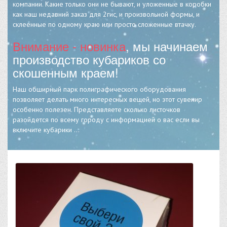
компании. Какие только они не бывают, и уложенные в коробки
как наш недавний заказ для 2гис, и произвольной формы, и
склеенные по одному краю или просто сложенные втачку.
Внимание - новинка
, мы начинаем
производство кубариков со
скошенным краем!
Наш обширный парк полиграфического оборудования
позволяет делать много интересных вещей, но этот сувенир
особенно полезен. Представляете сколько листочков
разойдется по всему городу с информацией о вас если вы
включите кубарики ...