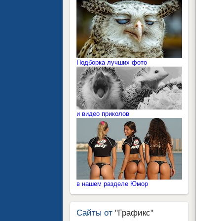
Подборка лучших фото
и видео приколов
в нашем разделе Юмор
Сайты от
"Графикс"