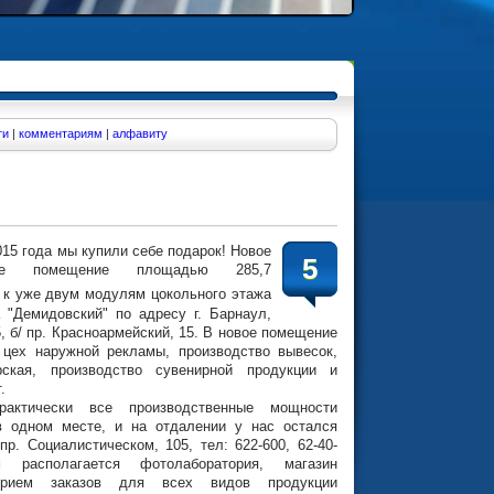
ти
|
комментариям
|
алфавиту
015 года мы купили себе подарок! Новое
5
нное помещение площадью 285,7
к уже двум модулям цокольного этажа
а "Демидовский" по адресу г. Барнаул,
, б/ пр. Красноармейский, 15. В новое помещение
 цех наружной рекламы, производство вывесок,
рская, производство сувенирной продукции и
.
рактически все производственные мощности
в одном месте, и на отдалении у нас остался
пр. Социалистическом, 105, тел: 622-600, 62-40-
располагается фотолаборатория, магазин
прием заказов для всех видов продукции