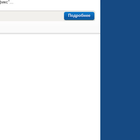
фикс".
..
Подробнее