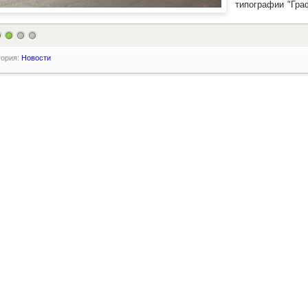
типографии "Гра
гория:
Новости