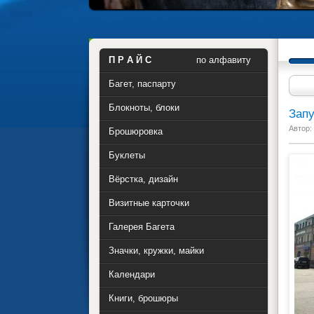
П Р А Й С
по алфавиту
Багет, паспарту
Блокноты, блоки
Запу
Автор:
Брошюровка
Буклеты
Вёрстка, дизайн
Визитные карточки
Галерея Багета
Значки, кружки, майки
Календари
Книги, брошюры