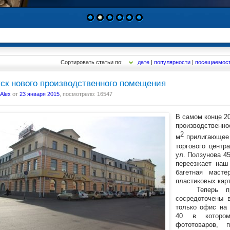
1
2
3
4
5
6
Сортировать статьи по:
дате
|
популярности
|
посещаемос
ск нового производственного помещения
Alex
от
23 января 2015
, посмотрело: 16547
В самом конце 2
производстве
2
м
прилигающее 
торгового центр
ул. Ползунова 45
переезжает наш
багетная масте
пластиковых карт
Теперь п
сосредоточены 
только офис на 
40 в котором 
фототоваров, 