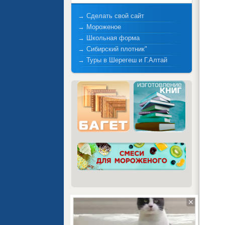
→ Сделать свой сайт
→ Мороженое
→ Школьная форма
→ Сибирский плотник"
→ Туры в Шерегеш и Г.Алтай