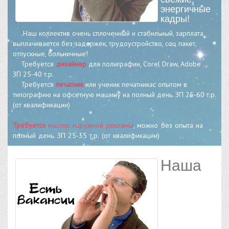
энергичные
кадры!
Наш коллектив очень сплоченный и стабильный, зарплата
выплачивается без задержек, трудоустройство, соц пакет,
отпускные, больничные!
Требуется
дизайнер
для полиграфии, Corel Draw, Adobe ...
ЗП 25-40 т.р.
Требуется
печатник
или ученик печатникас опытом в
типографию на офсетную машину на полный день. ЗП 25-60 т.р.
(от квалификации)
Требуется
мастер наружной рекламы
, можно без опыта на
полный день. ЗП 25-35 т.р. (от квалификации)
Наша