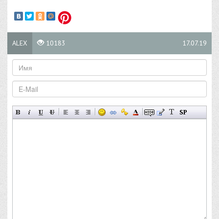
ALEX
10183
17.07.19