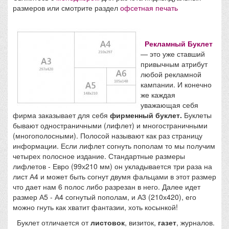
размеров или смотрите раздел
офсетная печать
Рекламный Буклет
— это уже ставший
привычным атрибут
любой рекламной
кампании. И конечно
же каждая
уважающая себя
фирма заказывает для себя
фирменный буклет.
Буклеты
бывают одностраничными (лифлет) и многостраничными
(многополосными). Полосой называют как раз страницу
информации. Если лифлет согнуть пополам то мы получим
четырех полосное издание. Стандартные размеры
лифлетов - Евро (99х210 мм) он укладывается три раза на
лист А4 и может быть согнут двумя фальцами в этот размер
что дает нам 6 полос либо разрезан в него. Далее идет
размер А5 - А4 согнутый пополам, и А3 (210х420), его
можно гнуть как хватит фантазии, хоть косынкой!
Буклет отличается от
листовок
, визиток,
газет
, журналов.