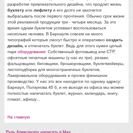
разработке привлекательного дизайна, что продлит жизнь
буклету
или
лифлету
и его долго не захочется
выбрасывать после первого прочтения. Обычно срок жизни
этой рекламной продукции три - четыре месяца. За это
время одним буклетом успевают воспользоваться
несколько человек. В Барнауле совсем не много
типографий которые смогут быстро и оперативно
создать
дизайн,
и отпечатать буклет. Ведь для этого нужен целый
парк
оборудования
: Собственный фотовывод или CTP,
офсетные печатные машины (у нас их три), резаки,
фальцовщики, биговщики, брошюровщики, буклетмейкеры,
листоподборка для многостраничных буклетов,
Лакировальное оборудование и прочее финишное
производство. У нас это все находится по одному адресу:
Барнаул, Ползунова 45 б, и не выходя из офиса мы можем
полностью напечатать буклет, журнал, календарь, книгу,
плакат, афишу...
На главную
Рудь Александру написать в Мах