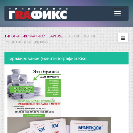
Навига
ТИПОГРАФИЯ "ГРАФИКС" Г. БАРНАУЛ
» ТИРАЖИРОВАНИЕ
(МИНИТИПОГРАФИЯ) RISO
Тиражирование (минитипография) Riso