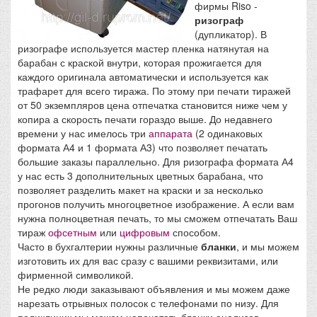
фирмы Riso -
ризограф
(дупликатор). В
ризографе используется мастер пленка натянутая на
барабан с краской внутри, которая прожигается для
каждого оригинала автоматически и используется как
трафарет для всего тиража. По этому при печати тиражей
от 50 экземпляров цена отпечатка становится ниже чем у
копира а скорость печати гораздо выше. До недавнего
времени у нас имелось три
аппарата
(2 одинаковых
формата А4 и 1 формата А3) что позволяет печатать
большие заказы параллельно. Для ризографа формата А4
у нас есть 3 дополнительных цветных барабана, что
позволяет разделить макет на краски и за несколько
прогонов получить многоцветное изображение. А если вам
нужна полноцветная печать, то мы сможем отпечатать Ваш
тираж
офсетным
или
цифровым
способом.
Часто в бухгалтерии нужны различные
бланки
, и мы можем
изготовить их для вас сразу с вашими реквизитами, или
фирменной символикой.
Не редко люди заказывают объявления и мы можем даже
нарезать отрывных полосок с телефонами по низу. Для