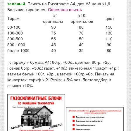
зеленый
. Печать на Ризографе А4, для А3 цена х1,9.
Большие тиражи см:
Офсетная печать
с 1
>10
Тираж
цвет
оригинала
оригиналов
50-100
90
80
150
100-300
75
70
130
300-500
55
50
110
500-1000
45
40
90
более 1000
40
35
80
К тиражу + бумага А4: 80гр. +60к., цветная 80гр. +2р.
Гознак 65гр. +50к.; газет. +40к.; этикеточная "Крафт" +1р.;
ватман белый 160г. +3р., цветной 160гр.+6р. Печать на
конвертах: тариф х 2. Резка: + 5% рез. Листоподбор и
сшивка +10%.