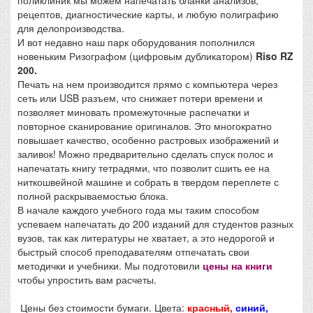
поликлиник мы можем напечатать бланки анализов,
рецептов, диагностические карты, и любую полиграфию
для делопроизводства.
И вот недавно наш парк оборудования пополнился
новеньким Ризографом (цифровым дубликатором)
Riso RZ
200.
Печать на нем производится прямо с компьютера через
сеть или USB разъем, что снижает потери времени и
позволяет миновать промежуточные распечатки и
повторное сканирование оригиналов. Это многократно
повышает качество, особенно растровых изображений и
заливок! Можно предварительно сделать спуск полос и
напечатать книгу тетрадями, что позволит сшить ее на
ниткошвейной машине и собрать в твердом переплете с
полной раскрываемостью блока.
В начале каждого учебного года мы таким способом
успеваем напечатать до 200 изданий для студентов разных
вузов, так как литературы не хватает, а это недорогой и
быстрый способ преподавателям отпечатать свои
методички и учебники. Мы подготовили
цены на книги
чтобы упростить вам расчеты.
Цены без стоимости бумаги. Цвета:
красный,
синий,