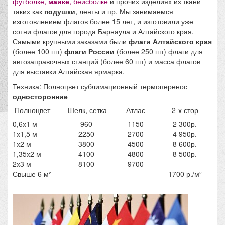
футболке,
майке
, бейсболке
и прочих изделиях из ткани
таких как
подушки
, ленты и пр. Мы занимаемся
изготовлением флагов более 15 лет, и изготовили уже
сотни флагов для города Барнаула и Алтайского края.
Самыми крупными заказами были
флаги Алтайского края
(более 100 шт)
флаги России
(более 250 шт) флаги для
автозаправочных станций (более 60 шт) и масса флагов
для выставки Алтайская ярмарка.
Техника
: Полноцвет сублимационный термоперенос
односторонние
Полноцвет
Шелк, сетка
Атлас
2-х стор
0,6х1 м
960
1150
2 300р.
1х1,5 м
2250
2700
4 950р.
1х2 м
3800
4500
8 600р.
1,35х2 м
4100
4800
8 500р.
2х3 м
8100
9700
-
Свыше 6 м²
1700 р./м²