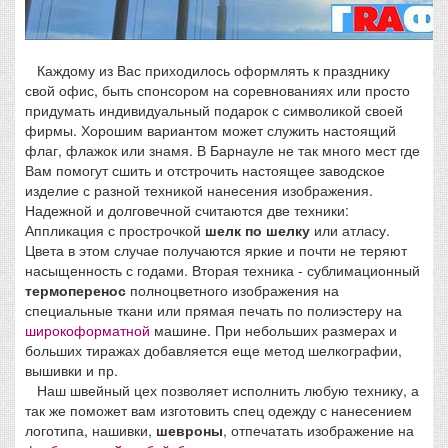
Каждому из Вас приходилось оформлять к празднику
свой офис, быть спонсором на соревнованиях или просто
придумать индивидуальный подарок с символикой своей
фирмы. Хорошим вариантом может служить настоящий
флаг, флажок или знамя. В Барнауле не так много мест где
Вам помогут сшить и отстрочить настоящее заводское
изделие с разной техникой нанесения изображения.
Надежной и долговечной считаются две техники:
Аппликация с прострочкой
шелк по шелку
или атласу.
Цвета в этом случае получаются яркие и почти не теряют
насыщенность с годами. Вторая техника - сублимационный
термоперенос
полноцветного изображения на
специальные ткани или прямая печать по полиэстеру на
широкоформатной
машине. При небольших размерах и
больших тиражах добавляется еще метод шелкографии,
вышивки и пр.
Наш швейный цех позволяет исполнить любую технику, а
так же поможет вам изготовить спец одежду с нанесением
логотипа, нашивки,
шевроны
, отпечатать изображение на