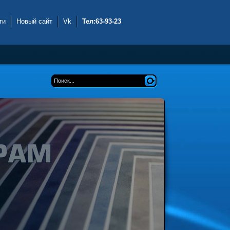
ти
Новый сайт
Vk
Тел:63-93-23