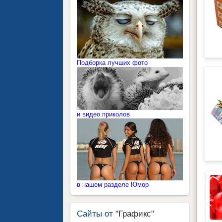
Подборка лучших фото
и видео приколов
в нашем разделе Юмор
Сайты от
"Графикс"