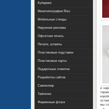
Кубарики
Минитипография Riso
Мобильные стенды
Наружная реклама
Офсетная печать
Печати, штампы
Пластиковые подставки
Пластиковые карты
Подарочные этикетки
Разработка сайтов
Самокопир
и нар
тираж
Таблички
короб
остаю
Фирменные флаги
мы со