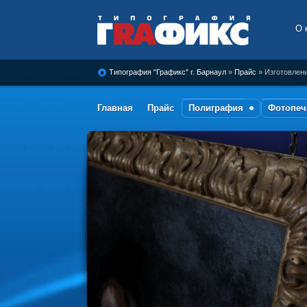
О 
Типография Графикс, г.
Барнаул
Типография "Графикс" г. Барнаул
»
Прайс
» Изготовлен
Главная
Прайс
Полиграфия
Фотопеч