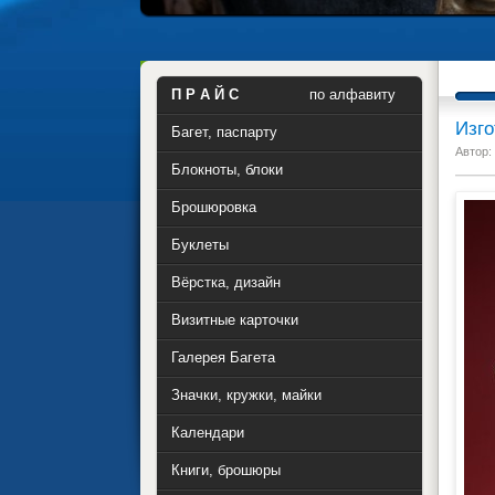
П Р А Й С
по алфавиту
Изго
Багет, паспарту
Автор:
Блокноты, блоки
Брошюровка
Буклеты
Вёрстка, дизайн
Визитные карточки
Галерея Багета
Значки, кружки, майки
Календари
Книги, брошюры