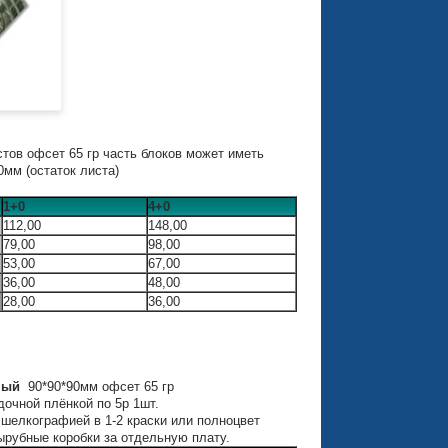
тов офсет 65 гр часть блоков может иметь
0мм (остаток листа)
1+0
4+0
112,00
148,00
79,00
98,00
53,00
67,00
36,00
48,00
28,00
36,00
ный
90*90*90мм офсет 65 гр
дочной плёнкой по 5р 1шт.
шелкографией в 1-2 краски или полноцвет
вырубные коробки за отдельную плату.