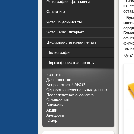
-
Скл
Фотографии, фотокниги
из с
остав
Фотокниги
-
Бум
Фото на документы
массы
сердц
Фото через интернет
Бума
офисе
Цифровая лазерная печать
фигур
так к
Шелкография
Куба
Широкоформатная печать
Контакты
Для клиентов
Вопрос-ответ ЧАВО?
Обработка персональных данных
Послепечатная обработка
Объявления
Вакансии
Акции
Анекдоты
Юмор