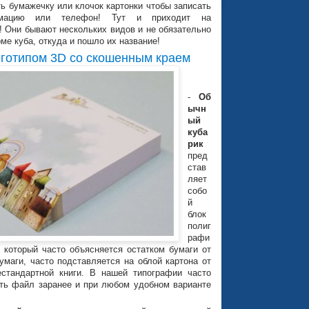
ть бумажечку или клочок картонки чтобы записать
мацию или телефон! Тут и приходит на
! Они бывают нескольких видов и не обязательно
ме куба, откуда и пошло их название!
оготипом 3D со скошенным краем
-
Об
ычн
ый
куба
рик
пред
став
ляет
собо
й
блок
полиг
рафи
 который часто объясняется остатком бумаги от
умаги, часто подставляется на облой картона от
нестандартной книги. В нашей типографии часто
ить файл заранее и при любом удобном варианте