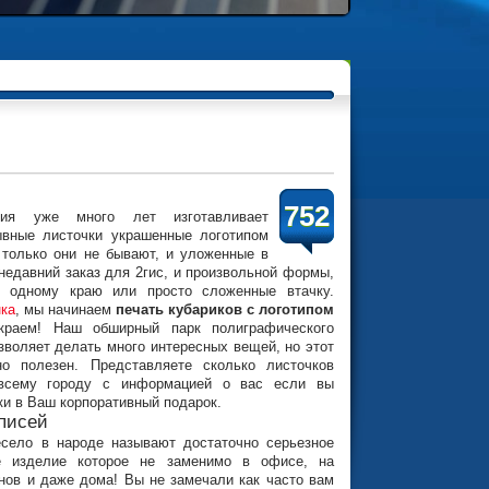
752
фия уже много лет изготавливает
вные листочки украшенные логотипом
 только они не бывают, и уложенные в
 недавний заказ для 2гис, и произвольной формы,
 одному краю или просто сложенные втачку.
нка
, мы начинаем
печать кубариков с логотипом
краем! Наш обширный парк полиграфического
зволяет делать много интересных вещей, но этот
но полезен. Представляете сколько листочков
 всему городу с информацией о вас если вы
ки в Ваш корпоративный подарок.
писей
есело в народе называют достаточно серьезное
е изделие которое не заменимо в офисе, на
нов и даже дома! Вы не замечали как часто вам