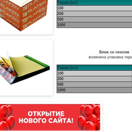
Тираж (шт)
100
200
500
1000
Блок со скосом
1
возможна упаковка терм
Тираж (шт)
100
200
500
1000