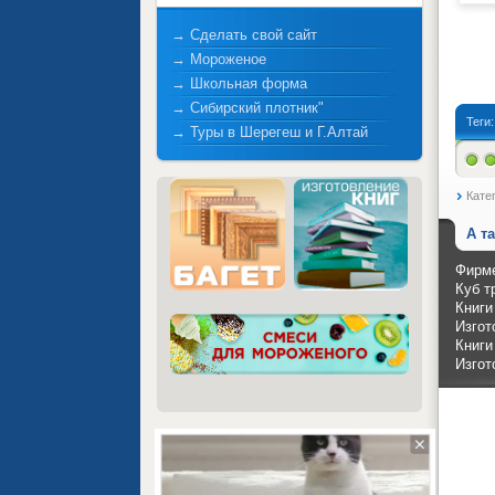
→ Сделать свой сайт
→ Мороженое
→ Школьная форма
→ Сибирский плотник"
Теги
→ Туры в Шерегеш и Г.Алтай
Кате
А т
Фирме
Куб т
Книги
Изгот
Книги
Изгот