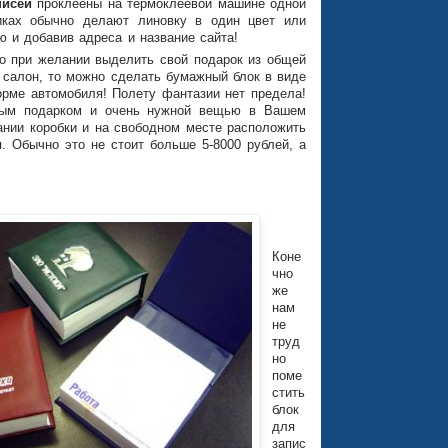
писей
проклеены на термоклеевой машине одной
иках обычно делают линовку в один цвет или
ю и добавив адреса и название сайта!
то при желании выделить свой подарок из общей
 салон, то можно сделать бумажный блок в виде
орме автомобиля! Полету фантазии нет предела!
вым подарком и очень нужной вещью в Вашем
ании коробки и на свободном месте расположить
 Обычно это не стоит больше 5-8000 рублей, а
Коне
чно
же
нам
не
труд
но
поме
стить
блок
для
запис