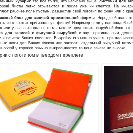
еенный кубарик
это все то же, что написано выше,
листочки для за
торон! Листы легко отрываются и после уже ни клеятся. На кубар
ляют рабочее поле пустым, разместив свой логотип по фону или с кра
ажный блок для записей произвольной формы
. Нередко бывает ч
 клиенты хотят оригинальную фишку! Например если у вас свадебный
а или у вас авто салон, то мы можем предложить вырубной блок в ф
га для записей с фигурной вырубкой
станут оригинальным дело
 и офисах Ваших клиентов! Выкройку его можно учесть при планиров
ные ножи для Ваших блоков или заказать отдельный вырубной штамп.
ак облой у коробок обычно выбрасывается то цена заказа не высока.
рик с логотипом в твердом переплете