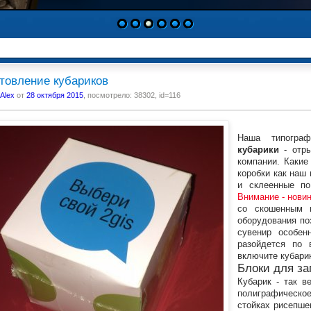
1
2
3
4
5
6
товление кубариков
Alex
от
28 октября 2015
, посмотрело: 38302, id=116
Наша типогра
кубарики
- отры
компании. Какие
коробки как наш
и склеенные по
Внимание - нови
со скошенным 
оборудования по
сувенир особен
разойдется по
включите кубари
Блоки для за
Кубарик - так в
полиграфическо
стойках рисепше