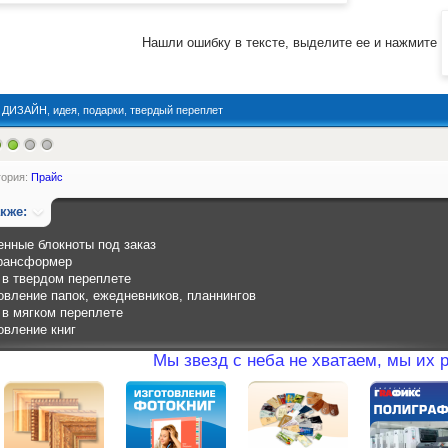
Нашли ошибку в тексте, выделите ее и нажмите
:
ДИЗАЙН
,
идея
,
подарки
,
твердый переплет
гория:
Прайс
акже:
нные блокноты под заказ
рансформер
 в твердом переплете
овление папок, ежедневников, планнингов
 в мягком переплете
овление книг
Мы звезд с неба не хватаем, мы их