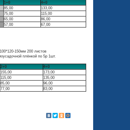
1+0
4+0
85,00
133,00
75,00
115,00
65,00
86,00
57,00
67,00
00*120-150мм 200 листов
оусадочной плёнкой по 5р 1шт.
2+0
4+0
155,00
173,00
115,00
135,00
85,00
96,00
77,00
83,00