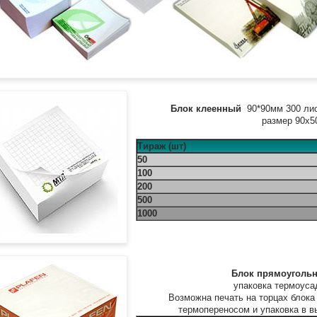
Блок клеенный
90*90мм 300 лис
размер 90х5
Тираж (шт)
50
100
200
500
1000
Блок прямоуголь
упаковка термоуса
Возможна печать на торцах блока 
термопереносом и упаковка в 