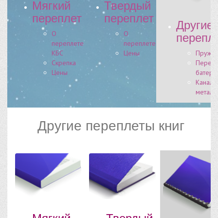
Мягкий
Твердый
переплет
переплет
Другие
перепл
О
О
переплете
переплете
КБС
Цены
Пружи
Скрепка
Перепл
Цены
батерф
Канал
металб
Другие переплеты книг
Мягкий
Твердый