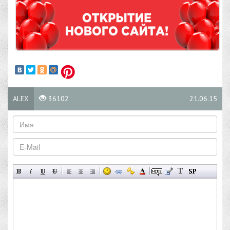
ALEX
36102
21.06.15