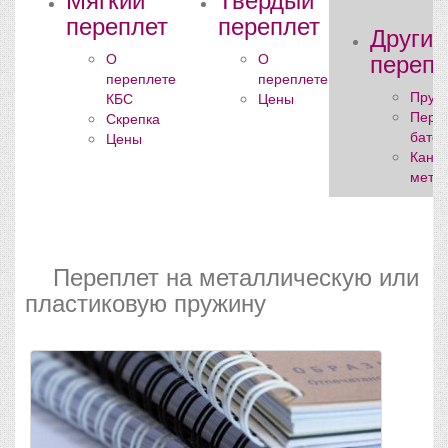
переплет
переплет
Другие
переп
О
О
переплете
переплете
Пруж
КБС
Цены
Пере
Скрепка
бате
Цены
Кана
мета
Переплет на металлическую или
пластиковую пружину