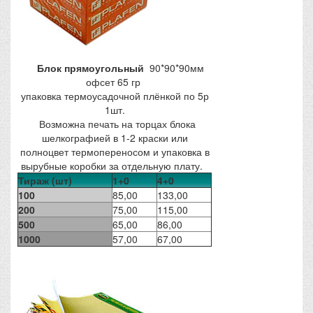
Блок прямоугольный
90*90*90мм
офсет 65 гр
упаковка термоусадочной плёнкой по 5р
1шт.
Возможна печать на торцах блока
шелкографией в 1-2 краски или
полноцвет термопереносом и упаковка в
вырубные коробки за отдельную плату.
Тираж (шт)
1+0
4+0
100
85,00
133,00
200
75,00
115,00
500
65,00
86,00
1000
57,00
67,00