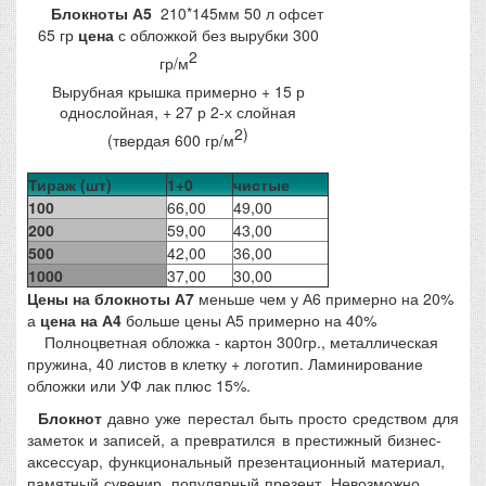
Блокноты А5
210*145мм 50 л офсет
65 гр
цена
с обложкой без вырубки 300
2
гр/м
Вырубная крышка примерно + 15 р
однослойная, + 27 р 2-х слойная
2)
(твердая 600 гр/м
Тираж (шт)
1+0
чистые
100
66,00
49,00
200
59,00
43,00
500
42,00
36,00
1000
37,00
30,00
Цены на блокноты А7
меньше чем у А6 примерно на 20%
а
цена на А4
больше цены А5 примерно на 40%
Полноцветная обложка - картон 300гр., металлическая
пружина, 40 листов в клетку + логотип. Ламинирование
обложки или УФ лак плюс 15%.
Блокнот
давно уже перестал быть просто средством для
заметок и записей, а превратился в престижный бизнес-
аксессуар, функциональный презентационный материал,
памятный сувенир, популярный презент. Невозможно