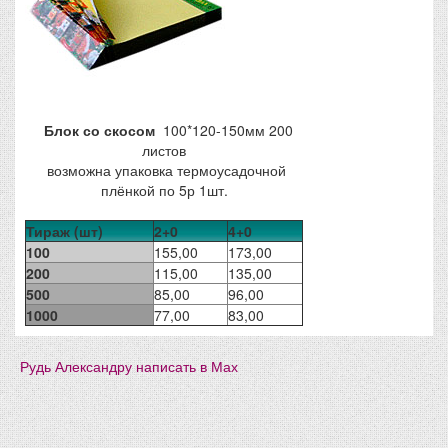
Блок со скосом
100*120-150мм 200
листов
возможна упаковка термоусадочной
плёнкой по 5р 1шт.
Тираж (шт)
2+0
4+0
100
155,00
173,00
200
115,00
135,00
500
85,00
96,00
1000
77,00
83,00
Рудь Александру написать в Мах