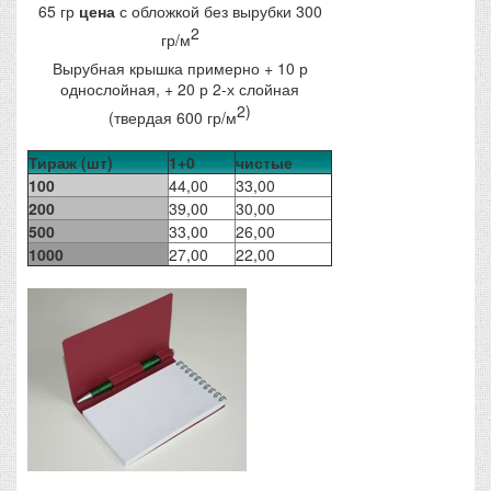
65 гр
цена
с обложкой без вырубки 300
2
гр/м
Вырубная крышка примерно + 10 р
однослойная, + 20 р 2-х слойная
2)
(твердая 600 гр/м
Тираж (шт)
1+0
чистые
100
44,00
33,00
200
39,00
30,00
500
33,00
26,00
1000
27,00
22,00