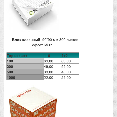
Блок клеенный
90*90 мм 300 листов
офсет 65 гр.
Тираж (шт)
1+0
4+0
100
69,00
83,00
200
49,00
59,00
500
33,00
46,00
1000
22,00
29,00