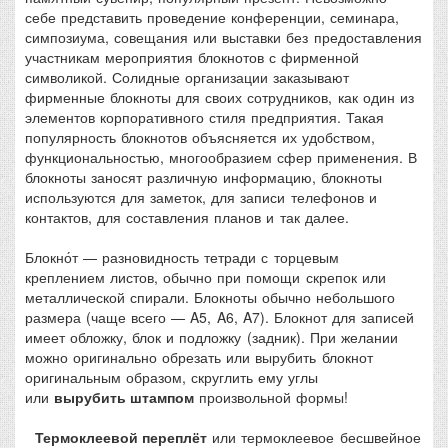
себе представить проведение конференции, семинара,
симпозиума, совещания или выставки без предоставления
участникам мероприятия блокнотов с фирменной
символикой. Солидные организации заказывают
фирменные блокноты для своих сотрудников, как один из
элементов корпоративного стиля предприятия. Такая
популярность блокнотов объясняется их удобством,
функциональностью, многообразием сфер применения. В
блокноты заносят различную информацию, блокноты
используются для заметок, для записи телефонов и
контактов, для составления планов и так далее.
Блокно́т — разновидность тетради с торцевым
креплением листов, обычно при помощи скрепок или
металлической спирали. Блокноты обычно небольшого
размера (чаще всего — A5, A6, A7). Блокнот для записей
имеет обложку, блок и подложку (задник). При желании
можно оригинально обрезать или вырубить блокнот
оригинальным образом, скруглить ему углы
или
вырубить штампом
произвольной формы!
Термоклеевой переплёт
или термоклеевое бесшвейное