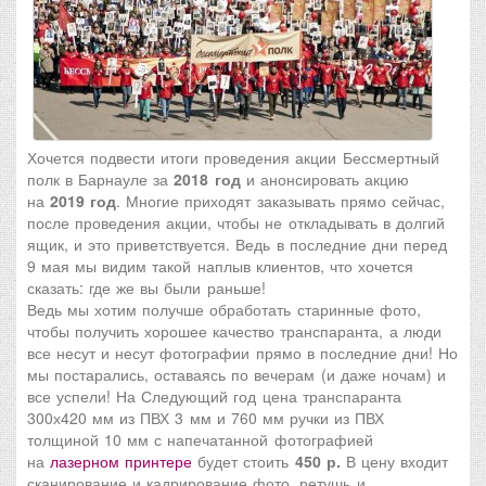
Хочется подвести итоги проведения акции Бессмертный
полк в Барнауле за
2018 год
и анонсировать акцию
на
2019 год
. Многие приходят заказывать прямо сейчас,
после проведения акции, чтобы не откладывать в долгий
ящик, и это приветствуется. Ведь в последние дни перед
9 мая мы видим такой наплыв клиентов, что хочется
сказать: где же вы были раньше!
Ведь мы хотим получше обработать старинные фото,
чтобы получить хорошее качество транспаранта, а люди
все несут и несут фотографии прямо в последние дни! Но
мы постарались, оставаясь по вечерам (и даже ночам) и
все успели! На Следующий год цена транспаранта
300х420 мм из ПВХ 3 мм и 760 мм ручки из ПВХ
толщиной 10 мм с напечатанной фотографией
на
лазерном принтере
будет стоить
450 р.
В цену входит
сканирование
и кадрирование фото, ретушь и