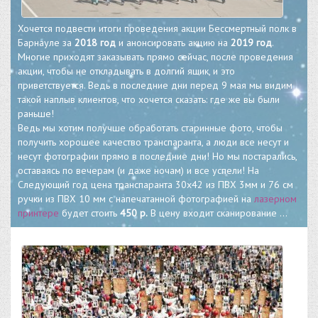
Хочется подвести итоги проведения акции Бессмертный полк в
Барнауле за
2018 год
и анонсировать акцию на
2019 год
.
Многие приходят заказывать прямо сейчас, после проведения
акции, чтобы не откладывать в долгий ящик, и это
приветствуется. Ведь в последние дни перед 9 мая мы видим
такой наплыв клиентов, что хочется сказать: где же вы были
раньше!
Ведь мы хотим получше обработать старинные фото, чтобы
получить хорошее качество транспаранта, а люди все несут и
несут фотографии прямо в последние дни! Но мы постарались,
оставаясь по вечерам (и даже ночам) и все успели! На
Следующий год цена транспаранта 30х42 из ПВХ 3мм и 76 см
ручки из ПВХ 10 мм с напечатанной фотографией на
лазерном
принтере
будет стоить
450 р.
В цену входит сканирование ...