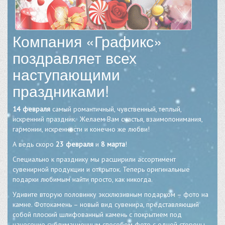
Компания «Графикс»
поздравляет всех
наступающими
праздниками!
14 февраля
самый романтичный, чувственный, теплый,
искренний праздник. Желаем Вам счастья, взаимопонимания,
гармонии, искренности и конечно же любви!
А ведь скоро
23 февраля
и
8 марта
!
Специально к празднику мы расширили ассортимент
сувенирной продукции и открыток. Теперь оригинальные
подарки любимым найти просто, как никогда.
Удивите вторую половинку эксклюзивным подарком – фото на
камне. Фотокамень – новый вид сувенира, представляющий
собой плоский шлифованный камень с покрытием под
нанесение сублимационным способом фото с одной стороны.