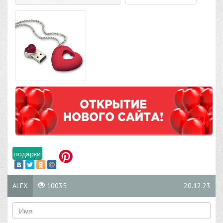
подарки
ALEX
10035
20.12.23