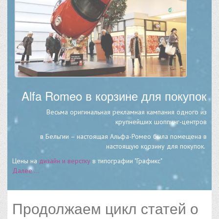
Alfa Romeo в корзине для покупок
Весьма оригинальная рекламная кампания одного из
крупнейших шоппинг-центров
в Бельгии – настоящая Альфа-Ромео была помещена в
настоящую корзину для покупок.
Цены на
дизайн и верстку
в типографии "Графикс"
Далее ...
Продолжаем цикл статей о