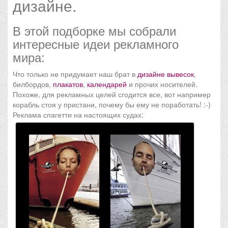
дизайне.
В этой подборке мы собрали
интересные идеи рекламного
мира:
Что только не придумает наш брат в
дизайне
вывесок
,
билбордов,
плакатов
,
календарей
и прочих носителей.
Похоже, для рекламных целей сгодится все, вот например
корабль стоя у пристани, почему бы ему не поработать! :-)
Реклама спагетти на настоящих судах: